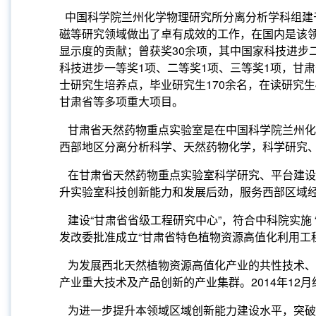
中国科学院兰州化学物理研究所分离分析学科组建
磁等研究领域做出了卓有成效的工作，在国内是该
显示度的贡献；曾获奖
30
余项，其中国家科技进步
科技进步一等奖
1
项、二等奖
1
项、三等奖
1
项，甘肃
士研究生培养点，毕业研究生
170
余名，在读研究生
甘肃省等多项重大项目。
甘肃省天然药物重点实验室是在中国科学院兰州化
西部地区分离分析科学、天然药物化学，科学研究
在甘肃省天然药物重点实验室科学研究、平台建设
升实验室科技创新能力和发展后劲，服务西部区域
建设
“
甘肃省省级工程研究中心
”
，符合中科院实施
发改委批准成立
“
甘肃省特色植物资源高值化利用工
为发展西北天然植物资源高值化产业的共性技术、
产业重大技术及产品创新的产业集群。
2014
年
12
月
为进一步提升本领域区域创新能力建设水平，突破